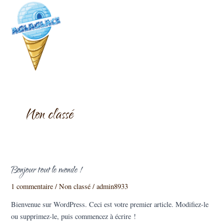
Aller
au
contenu
Non classé
Bonjour tout le monde !
Bonjour
tout
1 commentaire
/
Non classé
/
admin8933
le
Bienvenue sur WordPress. Ceci est votre premier article. Modifiez-le
monde !
ou supprimez-le, puis commencez à écrire !